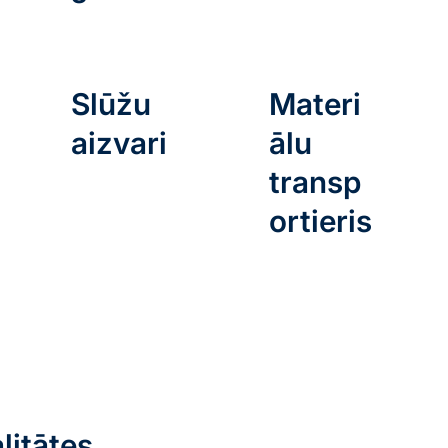
Slūžu
Materi
aizvari
ālu
transp
ortieris
litātes