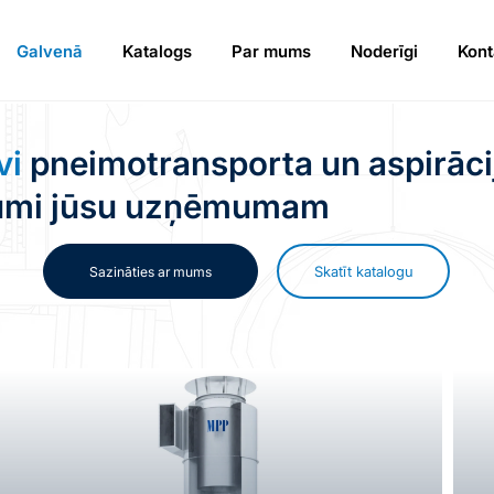
Galvenā
Katalogs
Par mums
Noderīgi
Kont
vi
pneimotransporta un aspirāci
jumi jūsu uzņēmumam
Skatīt katalogu
Sazināties ar mums