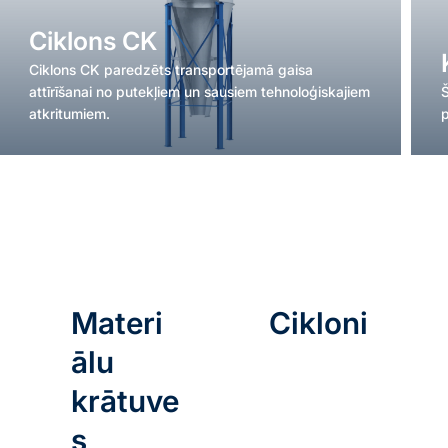
Ciklons CK
Ciklons CK paredzēts transportējamā gaisa
attīrīšanai no putekļiem un sausiem tehnoloģiskajiem
atkritumiem.
p
Materi
Cikloni
ālu
krātuve
s