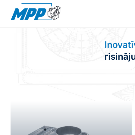
Inovatī
risinā