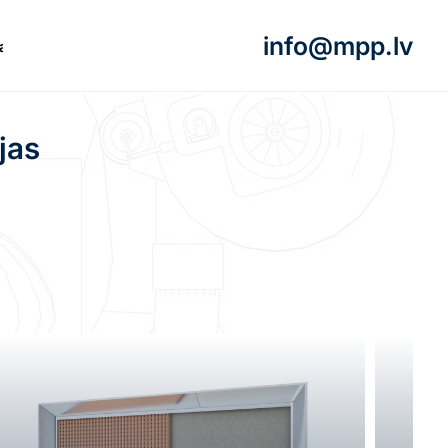
info@mpp.lv
akti
jas