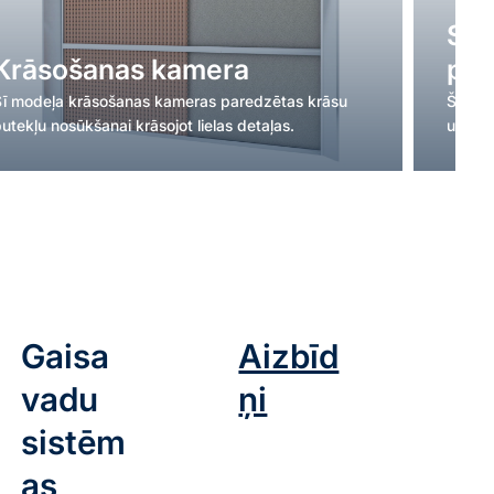
Ska
Krāsošanas kamera
pār
Šī modeļa krāsošanas kameras paredzētas krāsu
Šāda ve
utekļu nosūkšanai krāsojot lielas detaļas.
un ma
Gaisa
Aizbīd
vadu
ņi
sistēm
as