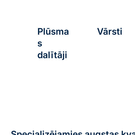
Plūsma
Vārsti
s
dalītāji
Specializējamies augstas kva