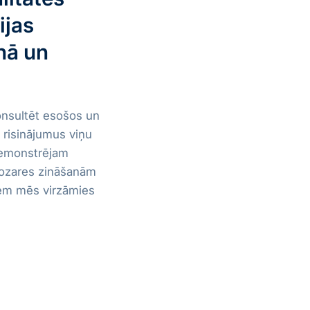
ijas
nā un
onsultēt esošos un
s risinājumus viņu
demonstrējam
nozares zināšanām
iem mēs virzāmies