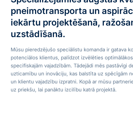
pneimotransporta un aspirāc
iekārtu projektēšanā, ražoša
uzstādīšanā.
Mūsu pieredzējušo speciālistu komanda ir gatava k
potenciālos klientus, palīdzot izvēlēties optimālāko
specifiskajām vajadzībām. Tādejādi mēs pastāvīgi 
uzticamību un inovāciju, kas balstīta uz spēcīgām 
un klientu vajadzību izpratni. Kopā ar mūsu partner
uz priekšu, lai panāktu izcilību katrā projektā.
Vairāk par uzņēmumu