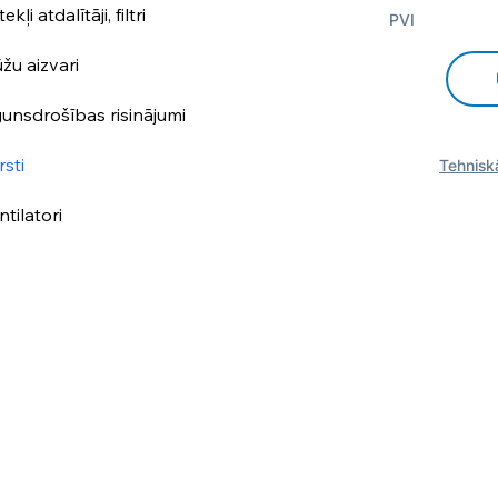
ekļi atdalītāji, filtri
PVI
ūžu aizvari
unsdrošības risinājumi
rsti
Tehniskā
ntilatori