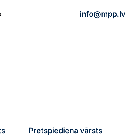
info@mpp.lv
akti
ts
Pretspiediena vārsts