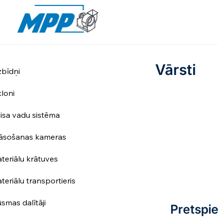
Vārsti
zbīdņi
kloni
isa vadu sistēma
āsošanas kameras
teriālu krātuves
teriālu transportieris
ūsmas dalītāji
Pretspie