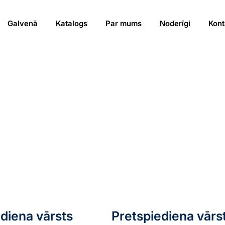
Galvenā
Katalogs
Par mums
Noderīgi
Kont
diena vārsts
Pretspiediena vārs