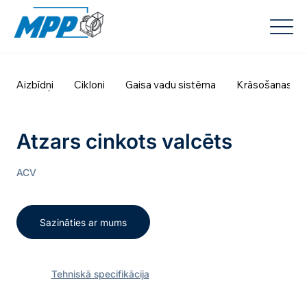
Aizbīdņi
Cikloni
Gaisa vadu sistēma
Krāsošanas ka
Atzars cinkots valcēts
ACV
Sazināties ar mums
Tehniskā specifikācija