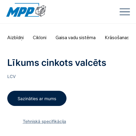
Aizbīdņi
Cikloni
Gaisa vadu sistēma
Krāsošanas ka
Līkums cinkots valcēts
LCV
Sazināties ar mums
Tehniskā specifikācija