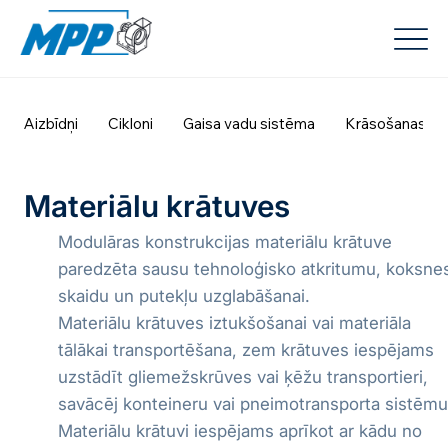
Aizbīdņi
Cikloni
Gaisa vadu sistēma
Krāsošanas ka
Materiālu krātuves
Modulāras konstrukcijas materiālu krātuve
paredzēta sausu tehnoloģisko atkritumu, koksne
skaidu un putekļu uzglabāšanai.
Materiālu krātuves iztukšošanai vai materiāla
tālākai transportēšana, zem krātuves iespējams
uzstādīt gliemežskrūves vai ķēžu transportieri,
savācēj konteineru vai pneimotransporta sistēmu
Materiālu krātuvi iespējams aprīkot ar kādu no